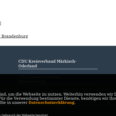
U
DU Brandenburg
CDU Kreisverband Märkisch-
Oderland
CDU Landesverband
Brandenburg
CDU Deutschlands
nd, um die Webseite zu nutzen. Weiterhin verwenden wir Di
r die Verwendung bestimmter Dienste, benötigen wir Ihre 
 Sie in unserer
Datenschutzerklärung
.
/o
Gebrauch der Webseite benötigt.