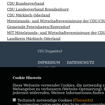
CDU Bundesverband
CDU Landesverband Brandenburg
CDU Märkisch-Oderland
Mittelstands- und Wirtschaftsvereinigung der CDU/CS
Gemeinde Petershagen/Eggersdorf
MIT Mittelstands- und Wirtschaftsvereinigung der C
Landkreis Märkisch-Oderland
CDU Doppeldorf
IMPRESSUM
DATENSCHUTZ
KONTAKT
Cookie Hinweis
Diese Webseite verwendet Cookies, die notwendig si
Webangebot zu verbessern (Website-Optmierung). Fü
jederzeit widerrufen. Weitere Informationen finden
Technisch notwendige Cookies (
Übersicht
)
@2026 CDU Ortsverband Petershagen/Eggersdorf c
Die notwendigen Cookies werden allein für den ordnungsgemäßen 