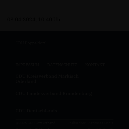
08.04.2024, 10:40 Uhr
CDU Doppeldorf
IMPRESSUM
DATENSCHUTZ
KONTAKT
CDU Kreisverband Märkisch-
Oderland
CDU Landesverband Brandenburg
CDU Deutschlands
@2026 CDU Ortsverband
Realisation: Sharkness Media