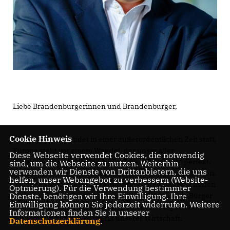
Liebe Brandenburgerinnen und Brandenburger,
Cookie Hinweis
die Europawahl findet in einer außerordentlichen Zeit statt.
Europa steht vor einem Wandel, der unser aller
Diese Webseite verwendet Cookies, die notwendig
Zusammenhalt erfordert. Nicht alles in Europa ist perfekt.
sind, um die Webseite zu nutzen. Weiterhin
verwenden wir Dienste von Drittanbietern, die uns
Wir müssen uns wieder auf das Wesentliche konzentrieren.
helfen, unser Webangebot zu verbessern (Website-
Bei der Europawahl geht es darum, Mehrheiten zu schaffen
Optmierung). Für die Verwendung bestimmter
für weniger Regulierung, weniger Belastung für die Bürger
Dienste, benötigen wir Ihre Einwilligung. Ihre
Einwilligung können Sie jederzeit widerrufen. Weitere
und mehr europäischen Markt. Denn der Europäische
Informationen finden Sie in unserer
Binnenmarkt ist das Rückgrat unserer Wirtschaft.
Datenschutzerklärung
.