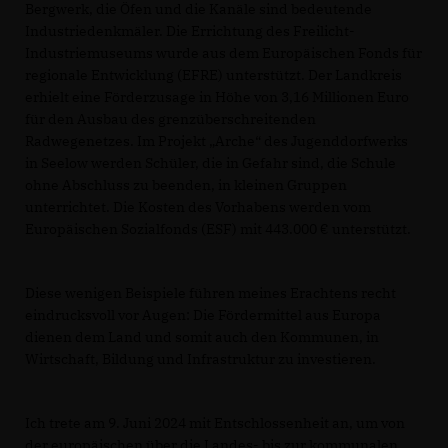
Bergwerk, die Öfen und die Kanäle sind bedeutende
Industriedenkmäler. Die Errichtung des Freilicht-
Industriemuseums wurde aus dem Europäischen Fonds für
regionale Entwicklung (EFRE) unterstützt. Der Landkreis
erhielt eine Förderzusage in Höhe von 3,16 Millionen Euro
für den Ausbau des grenzüberschreitenden
Radwegenetzes. Im Projekt „Arche“ des Jugenddorfwerks
in Seelow werden Schüler, die in Gefahr sind, die Schule
ohne Abschluss zu beenden, in kleinen Gruppen
unterrichtet. Die Kosten des Vorhabens werden vom
Europäischen Sozialfonds (ESF) mit 443.000 € unterstützt.
Diese wenigen Beispiele führen meines Erachtens recht
eindrucksvoll vor Augen: Die Fördermittel aus Europa
dienen dem Land und somit auch den Kommunen, in
Wirtschaft, Bildung und Infrastruktur zu investieren.
Ich trete am 9. Juni 2024 mit Entschlossenheit an, um von
der europäischen über die Landes- bis zur kommunalen