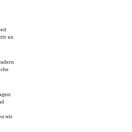
eit
ktiv an
sondern
äche
agen:
nd
en wir