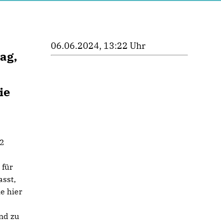
06.06.2024, 13:22 Uhr
ag,
ie
12
l
 für
sst,
e hier
nd zu