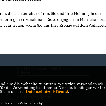
n, die sich bereiterklären, Sie und Ihre Meinung in der
forderungen anzunehmen. Diese engagierten Menschen br
 sehr freuen, wenn Sie uns Ihre Kreuze auf dem Wahlzett
CDU Kreisverband Märkisch-
Oderland
CDU Landesverband
nd, um die Webseite zu nutzen. Weiterhin verwenden wir Di
Brandenburg
r die Verwendung bestimmter Dienste, benötigen wir Ihre 
 Sie in unserer
Datenschutzerklärung
.
CDU Deutschlands
Gebrauch der Webseite benötigt.