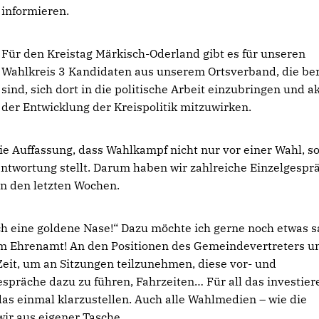
informieren.
Für den Kreistag Märkisch-Oderland gibt es für unseren
Wahlkreis 3 Kandidaten aus unserem Ortsverband, die ber
sind, sich dort in die politische Arbeit einzubringen und a
der Entwicklung der Kreispolitik mitzuwirken.
die Auffassung, dass Wahlkampf nicht nur vor einer Wahl, 
antwortung stellt. Darum haben wir zahlreiche Einzelgespr
in den letzten Wochen.
ch eine goldene Nase!“ Dazu möchte ich gerne noch etwas s
im Ehrenamt! An den Positionen des Gemeindevertreters u
eit, um an Sitzungen teilzunehmen, diese vor- und
spräche dazu zu führen, Fahrzeiten… Für all das investier
 das einmal klarzustellen. Auch alle Wahlmedien – wie die
wir aus eigener Tasche.