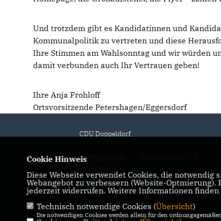
Und trotzdem gibt es Kandidatinnen und Kandidate
Kommunalpolitik zu vertreten und diese Heraus
Ihre Stimmen am Wahlsonntag und wir würden uns
damit verbunden auch Ihr Vertrauen geben!
Ihre Anja Frohloff
Ortsvorsitzende Petershagen/Eggersdorf
CDU Doppeldorf
IMPRESSUM
DATENSCHUTZ
Cookie Hinweis
KONTAKT
Diese Webseite verwendet Cookies, die notwendig si
Webangebot zu verbessern (Website-Optmierung). Fü
jederzeit widerrufen. Weitere Informationen finden
Technisch notwendige Cookies (
Übersicht
)
Die notwendigen Cookies werden allein für den ordnungsgemäßen 