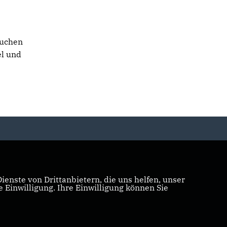
auchen
el und
enste von Drittanbietern, die uns helfen, unser
Einwilligung. Ihre Einwilligung können Sie