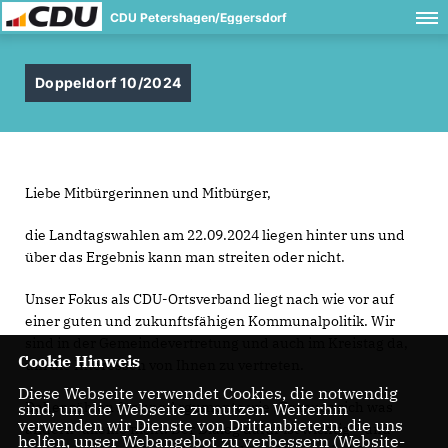
CDU Petershagen/Eggersdorf
Doppeldorf 10/2024
Liebe Mitbürgerinnen und Mitbürger,
die Landtagswahlen am 22.09.2024 liegen hinter uns und
über das Ergebnis kann man streiten oder nicht.
Unser Fokus als CDU-Ortsverband liegt nach wie vor auf
einer guten und zukunftsfähigen Kommunalpolitik. Wir
sind in der Gemeindevertretung und auch im Kreistag da,
Cookie Hinweis
um die Interessen von Ihnen zu vertreten.
Diese Webseite verwendet Cookies, die notwendig
Daher zählen für uns Argumente wie „Es muss sich was
sind, um die Webseite zu nutzen. Weiterhin
verwenden wir Dienste von Drittanbietern, die uns
ändern“ alleine nicht. Der Dialog dafür ist wichtig – und
helfen, unser Webangebot zu verbessern (Website-