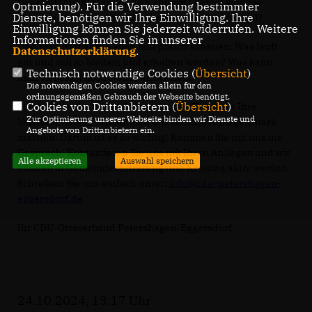
zwar mit Ihnen! Was soll sich ändern? Womit sind Sie
Optmierung). Für die Verwendung bestimmter
Dienste, benötigen wir Ihre Einwilligung. Ihre
unzufrieden? Wo sehen Sie Verbesserungspotenzial?
Einwilligung können Sie jederzeit widerrufen. Weitere
Informationen finden Sie in unserer
Und man darf gerne auch mal positiv schauen: Was läuft
Datenschutzerklärung
.
gut und soll so bleiben und erhalten werden? Was kann
Technisch notwendige Cookies (
Übersicht
)
man vielleicht noch weiter entwickeln?
Die notwendigen Cookies werden allein für den
ordnungsgemäßen Gebrauch der Webseite benötigt.
Cookies von Drittanbietern (
Übersicht
)
Sie sind die, die uns auf kommunaler Ebene als Ihre
Zur Optimierung unserer Webseite binden wir Dienste und
Vertreter haben. Wir können uns für Ihre Anliegen stark
Angebote von Drittanbietern ein.
machen. Darum ist es so wichtig: Kommen Sie mit uns ins
Gespräch! Kontaktieren Sie uns mit Ihren Anliegen und wir
Alle akzeptieren
Auswahl speichern
können in Gemeindevertretung und Kreistag aktiv werden.
Schreiben Sie uns einfach unter:
info@cdu-petershagen-
eggersdorf.de
Ihr CDU-Ortsverband Petershagen/Eggersdorf
24.10.2024, 13:17 Uhr